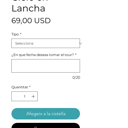
Lancha
Price
69,00 USD
Tipo
*
¿En que fecha deseas tomar el tour?
*
0/20
Quantitat
*
Afegeix a la cistella