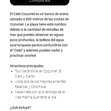
Compra ara
El Cielo Cozumel es un banco de arena
ubicado a 800 metros de las costas de
Cozumel. La playa tiene este nombre
debido a la cantidad de estrellas de
mar que puedes observar en aguas
poco profundas, la belleza del agua
azul turquesa parece confundirse con
el “Cielo” y además puedes nadar y
practicar snorkel.
Atractivos principales:
Tour de Snorkel en Cozumel, El
Cielo y Cielito.
Visita dos de los mejores arrecifes;
Palancar y Colombia.
Maravillate con la diversidad de la
vida marina que tiene la Isla.
¿Qué incluye?: