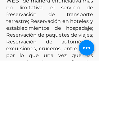
WEB" de manera enunciativa más
no limitativa, el servicio de
Reservación de transporte
terrestre; Reservación en hoteles y
establecimientos de hospedaje;
Reservación de paquetes de viajes;
Reservación de automóviles;
excursiones, cruceros, entre otros,
por lo que una vez que las
reservaciones le sean confirmadas
a él "CLIENTE" por DE BOCA EN
BOCA CANCÚN conteniendo los
servicios turísticos elegidos por el
"CLIENTE" (de acuerdo a su
disponibilidad), se concluirá con la
prestación del servicio de
intermediación por parte de DE
BOCA EN BOCA CANCÚN a través
de su "SITIO WEB"
www.debocaenbocacancun.com
.,
ya que dichos servicios turísticos