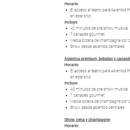
Horario:
El acceso al teatro para Asientos
en este sitio
Incluye:
40 minutos de pre-show musical
7 canapés gourmet
Media botella de champagne por 
Show desde asientos centrales
Asientos premium, bebidas y canapés
Horario:
El acceso al teatro para Asientos
en este sitio
Incluye:
40 minutos de pre-show musical
7 canapés gourmet
Media botella de champagne por 
Show desde asientos centrales
Show, cena y champagne
Horario: