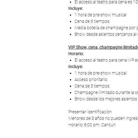
El acceso al teatro para cena es 10
Incluye:
1 hora de pre-show musical
Cena de 3 tiempos
Media botella de champagne por 
Show desde asientos cercanos al 
VIP Show, cena, champagne ilimita
Horario:
El acceso al teatro para cena VIP e
Incluye:
1 hora de pre-show musical
Acceso prioritario
Cena de 3 tiempos
Champagne ilimitado durante la c
Show desde los mejores asientos d
Presentar identificación
Menores de 3 años no pueden ingresar
Horario: 6:00 pm. Cancún