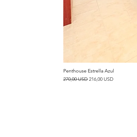
Penthouse Estrella Azul
Prezzo regolare
Prezzo scontato
270,00 USD
216,00 USD