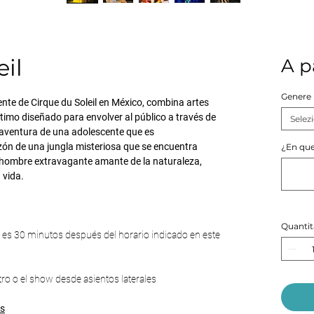
il
A p
Genere
nte de Cirque du Soleil en México, combina artes
ntimo diseñado para envolver al público a través de
Selez
a aventura de una adolescente que es
ón de una jungla misteriosa que se encuentra
¿En que
n hombre extravagante amante de la naturaleza,
 vida.
Quantit
w es 30 minutos después del horario indicado en este
atro o el show desde asientos laterales
és