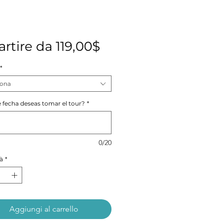
Prezzo
artire da
119,00$
scontato
*
iona
 fecha deseas tomar el tour?
*
0/20
à
*
Aggiungi al carrello