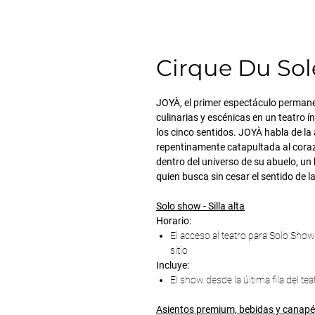
Cirque Du Sole
JOYÀ, el primer espectáculo permane
culinarias y escénicas en un teatro í
los cinco sentidos. JOYÀ habla de l
repentinamente catapultada al coraz
dentro del universo de su abuelo, u
quien busca sin cesar el sentido de la
Solo show - Silla alta
Horario:
El acceso al teatro para Solo Sho
sitio
Incluye:
El show desde la última fila del te
Asientos premium, bebidas y canap