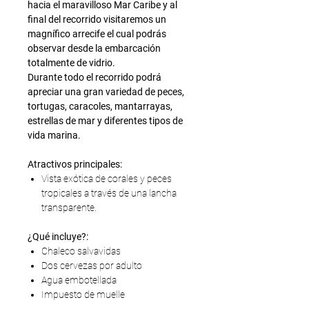
hacia el maravilloso Mar Caribe y al
final del recorrido visitaremos un
magnífico arrecife el cual podrás
observar desde la embarcación
totalmente de vidrio.
Durante todo el recorrido podrá
apreciar una gran variedad de peces,
tortugas, caracoles, mantarrayas,
estrellas de mar y diferentes tipos de
vida marina.
Atractivos principales:
Vista exótica de corales y peces
tropicales a través de una lancha
transparente.
¿Qué incluye?:
Chaleco salvavidas
Dos cervezas por adulto
Agua embotellada
Impuesto de muelle