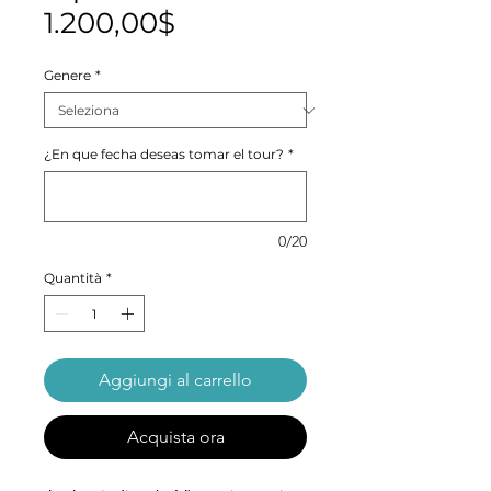
Prezzo
1.200,00$
scontato
Genere
*
¿En que fecha deseas tomar el tour?
*
0/20
Quantità
*
Aggiungi al carrello
Acquista ora