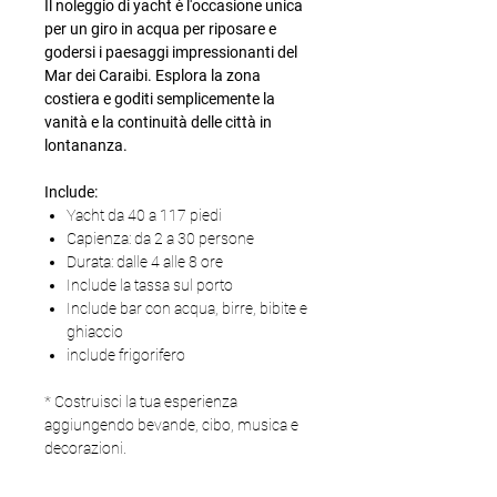
Il noleggio di yacht è l'occasione unica
per un giro in acqua per riposare e
godersi i paesaggi impressionanti del
Mar dei Caraibi. Esplora la zona
costiera e goditi semplicemente la
vanità e la continuità delle città in
lontananza.
Include:
Yacht da 40 a 117 piedi
Capienza: da 2 a 30 persone
Durata: dalle 4 alle 8 ore
Include la tassa sul porto
Include bar con acqua, birre, bibite e
ghiaccio
include frigorifero
* Costruisci la tua esperienza
aggiungendo bevande, cibo, musica e
decorazioni.