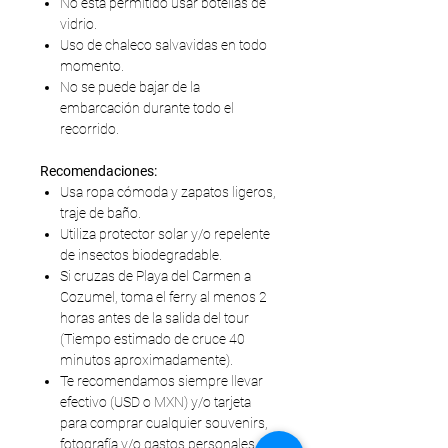
No está permitido usar botellas de
vidrio.
Uso de chaleco salvavidas en todo
momento.
No se puede bajar de la
embarcación durante todo el
recorrido.
Recomendaciones:
Usa ropa cómoda y zapatos ligeros,
traje de baño.
Utiliza protector solar y/o repelente
de insectos biodegradable.
Si cruzas de Playa del Carmen a
Cozumel, toma el ferry al menos 2
horas antes de la salida del tour
(Tiempo estimado de cruce 40
minutos aproximadamente).
Te recomendamos siempre llevar
efectivo (USD o MXN) y/o tarjeta
para comprar cualquier souvenirs,
fotografía y/o gastos personales.