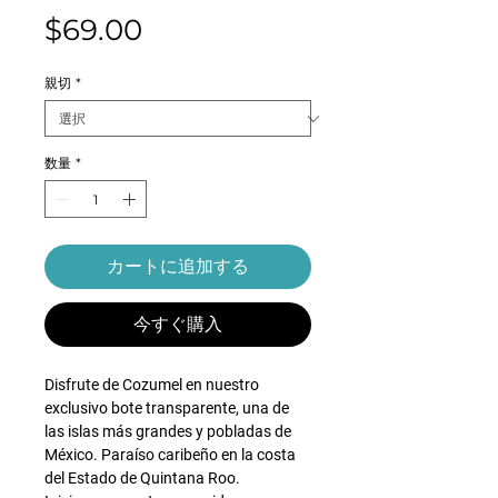
価
$69.00
格
親切
*
数量
*
カートに追加する
今すぐ購入
Disfrute de Cozumel en nuestro
exclusivo bote transparente, una de
las islas más grandes y pobladas de
México. Paraíso caribeño en la costa
del Estado de Quintana Roo.