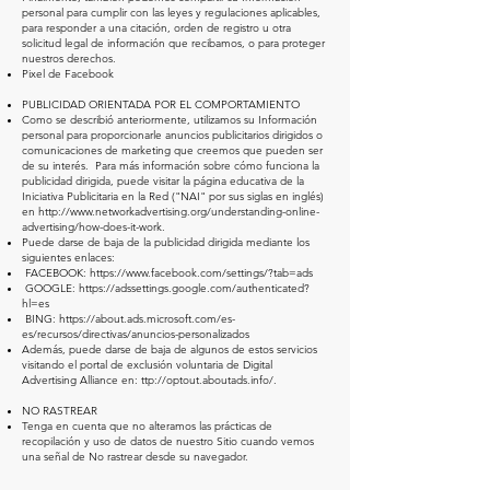
personal para cumplir con las leyes y regulaciones aplicables,
para responder a una citación, orden de registro u otra
solicitud legal de información que recibamos, o para proteger
nuestros derechos.
Pixel de Facebook
PUBLICIDAD ORIENTADA POR EL COMPORTAMIENTO
Como se describió anteriormente, utilizamos su Información
personal para proporcionarle anuncios publicitarios dirigidos o
comunicaciones de marketing que creemos que pueden ser
de su interés. Para más información sobre cómo funciona la
publicidad dirigida, puede visitar la página educativa de la
Iniciativa Publicitaria en la Red ("NAI" por sus siglas en inglés)
en
http://www.networkadvertising.org/understanding-online-
advertising/how-does-it-work.
Puede darse de baja de la publicidad dirigida mediante los
siguientes enlaces:
FACEBOOK:
https://www.facebook.com/settings/?tab=ads
GOOGLE:
https://adssettings.google.com/authenticated?
hl=es
BING:
https://about.ads.microsoft.com/es-
es/recursos/directivas/anuncios-personalizados
Además, puede darse de baja de algunos de estos servicios
visitando el portal de exclusión voluntaria de Digital
Advertising Alliance en: ttp://optout.aboutads.info/.
NO RASTREAR
Tenga en cuenta que no alteramos las prácticas de
recopilación y uso de datos de nuestro Sitio cuando vemos
una señal de No rastrear desde su navegador.