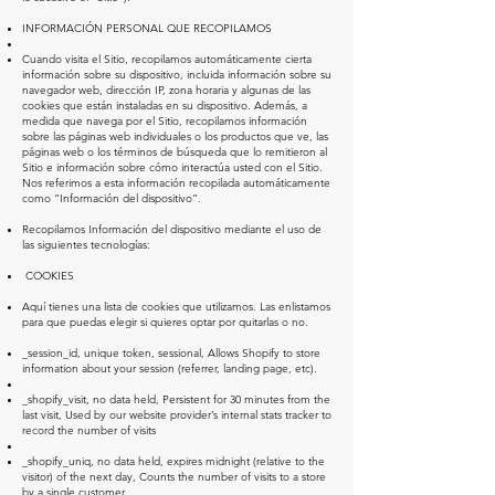
INFORMACIÓN PERSONAL QUE RECOPILAMOS
Cuando visita el Sitio, recopilamos automáticamente cierta
información sobre su dispositivo, incluida información sobre su
navegador web, dirección IP, zona horaria y algunas de las
cookies que están instaladas en su dispositivo. Además, a
medida que navega por el Sitio, recopilamos información
sobre las páginas web individuales o los productos que ve, las
páginas web o los términos de búsqueda que lo remitieron al
Sitio e información sobre cómo interactúa usted con el Sitio.
Nos referimos a esta información recopilada automáticamente
como “Información del dispositivo”.
Recopilamos Información del dispositivo mediante el uso de
las siguientes tecnologías:
COOKIES
Aquí tienes una lista de cookies que utilizamos. Las enlistamos
para que puedas elegir si quieres optar por quitarlas o no.
_session_id, unique token, sessional, Allows Shopify to store
information about your session (referrer, landing page, etc).
_shopify_visit, no data held, Persistent for 30 minutes from the
last visit, Used by our website provider’s internal stats tracker to
record the number of visits
_shopify_uniq, no data held, expires midnight (relative to the
visitor) of the next day, Counts the number of visits to a store
by a single customer.