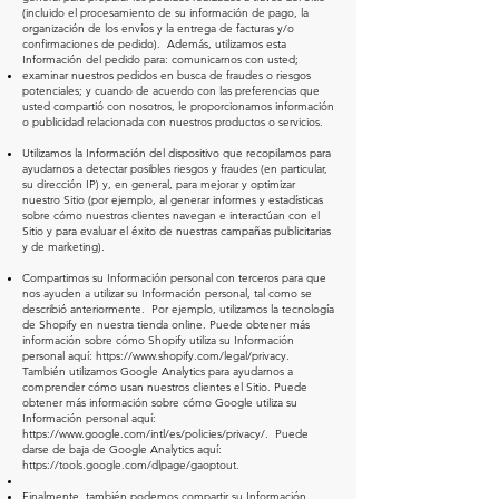
(incluido el procesamiento de su información de pago, la
organización de los envíos y la entrega de facturas y/o
confirmaciones de pedido). Además, utilizamos esta
Información del pedido para: comunicarnos con usted;
examinar nuestros pedidos en busca de fraudes o riesgos
potenciales; y cuando de acuerdo con las preferencias que
usted compartió con nosotros, le proporcionamos información
o publicidad relacionada con nuestros productos o servicios.
Utilizamos la Información del dispositivo que recopilamos para
ayudarnos a detectar posibles riesgos y fraudes (en particular,
su dirección IP) y, en general, para mejorar y optimizar
nuestro Sitio (por ejemplo, al generar informes y estadísticas
sobre cómo nuestros clientes navegan e interactúan con el
Sitio y para evaluar el éxito de nuestras campañas publicitarias
y de marketing).
Compartimos su Información personal con terceros para que
nos ayuden a utilizar su Información personal, tal como se
describió anteriormente. Por ejemplo, utilizamos la tecnología
de Shopify en nuestra tienda online. Puede obtener más
información sobre cómo Shopify utiliza su Información
personal aquí:
https://www.shopify.com/legal/privacy.
También utilizamos Google Analytics para ayudarnos a
comprender cómo usan nuestros clientes el Sitio. Puede
obtener más información sobre cómo Google utiliza su
Información personal aquí:
https://www.google.com/intl/es/policies/privacy/.
Puede
darse de baja de Google Analytics aquí:
https://tools.google.com/dlpage/gaoptout.
Finalmente, también podemos compartir su Información