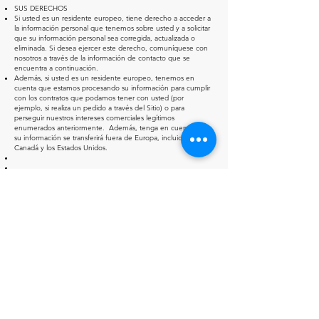
SUS DERECHOS
Si usted es un residente europeo, tiene derecho a acceder a
la información personal que tenemos sobre usted y a solicitar
que su información personal sea corregida, actualizada o
eliminada. Si desea ejercer este derecho, comuníquese con
nosotros a través de la información de contacto que se
encuentra a continuación.
Además, si usted es un residente europeo, tenemos en
cuenta que estamos procesando su información para cumplir
con los contratos que podamos tener con usted (por
ejemplo, si realiza un pedido a través del Sitio) o para
perseguir nuestros intereses comerciales legítimos
enumerados anteriormente. Además, tenga en cuenta que
su información se transferirá fuera de Europa, incluidos
Canadá y los Estados Unidos.
RETENCIÓN DE DATOS
Cuando realiza un pedido a través del Sitio, mantendremos su
Información del pedido para nuestros registros a menos que y
hasta que nos pida que eliminemos esta información.
CAMBIOS
Podemos actualizar esta política de privacidad periódicamente
para reflejar, por ejemplo, cambios en nuestras prácticas o por
otros motivos operativos, legales o reglamentarios.
CONTÁCTENOS
Para obtener más información sobre nuestras prácticas de