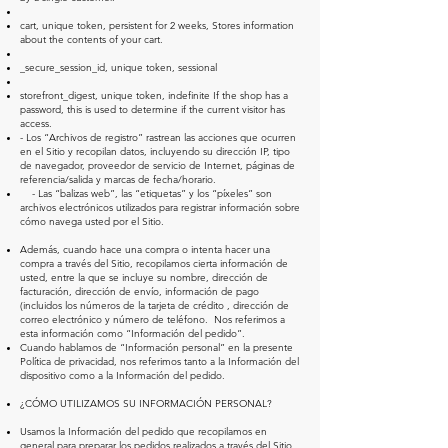
cart, unique token, persistent for 2 weeks, Stores information
about the contents of your cart.
_secure_session_id, unique token, sessional
storefront_digest, unique token, indefinite If the shop has a
password, this is used to determine if the current visitor has
access.
- Los “Archivos de registro” rastrean las acciones que ocurren
en el Sitio y recopilan datos, incluyendo su dirección IP, tipo
de navegador, proveedor de servicio de Internet, páginas de
referencia/salida y marcas de fecha/horario.
- Las “balizas web”, las “etiquetas” y los “píxeles” son
archivos electrónicos utilizados para registrar información sobre
cómo navega usted por el Sitio.
Además, cuando hace una compra o intenta hacer una
compra a través del Sitio, recopilamos cierta información de
usted, entre la que se incluye su nombre, dirección de
facturación, dirección de envío, información de pago
(incluidos los números de la tarjeta de crédito , dirección de
correo electrónico y número de teléfono. Nos referimos a
esta información como “Información del pedido”.
Cuando hablamos de “Información personal” en la presente
Política de privacidad, nos referimos tanto a la Información del
dispositivo como a la Información del pedido.
¿CÓMO UTILIZAMOS SU INFORMACIÓN PERSONAL?
Usamos la Información del pedido que recopilamos en
general para preparar los pedidos realizados a través del Sitio