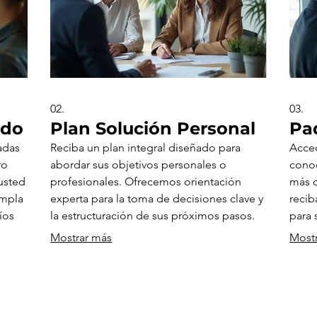
02.
03.
ado
Plan Solución Personal
Pa
adas
Reciba un plan integral diseñado para
Acced
ro
abordar sus objetivos personales o
conoc
usted
profesionales. Ofrecemos orientación
más c
umpla
experta para la toma de decisiones clave y
recib
íos
la estructuración de sus próximos pasos.
para 
y
Empiece hoy mismo a dar forma a su
Un re
Mostrar más
Most
futuro con claridad.