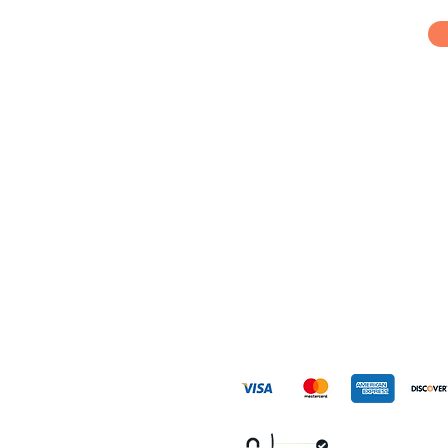
Home
Quienes somos
Hospedaje
Tours
Blog
Tu casa en Cancún
Contacto
Aderezo Crea
Políticas del Sitio
Aviso de Privacidad
Políticas de Reservación y Cancelación
415 6994 CL