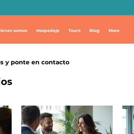
ienes somos
Hospedaje
Tours
Blog
More
os y ponte en contacto
ios