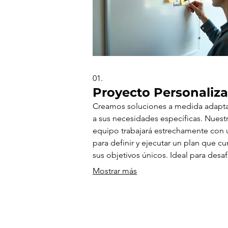
01.
Proyecto Personaliz
Creamos soluciones a medida adapt
a sus necesidades específicas. Nuest
equipo trabajará estrechamente con 
para definir y ejecutar un plan que c
sus objetivos únicos. Ideal para desaf
que requieren un enfoque detallado 
Mostrar más
estratégico.