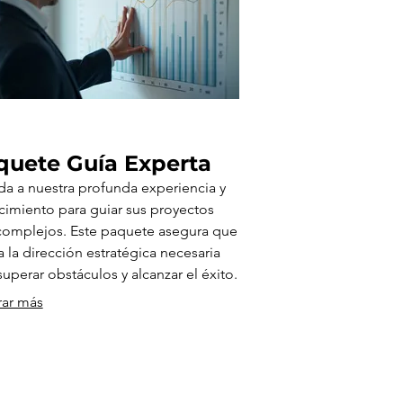
quete Guía Experta
a a nuestra profunda experiencia y
imiento para guiar sus proyectos
omplejos. Este paquete asegura que
a la dirección estratégica necesaria
superar obstáculos y alcanzar el éxito.
curso invaluable para su crecimiento.
rar más