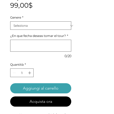
Prezzo
99,00$
scontato
Genere
*
¿En que fecha deseas tomar el tour?
*
0/20
Quantità
*
Aggiungi al carrello
Acquista ora