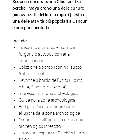
Scopri in questo tour a Chichén Itzá
perché i Maya erano una delle culture
più avanzate del loro tempo. Questa è
una delle attività più popolari a Cancun
e non puoi perderla!
Include:
Trasporto di andata e ritorno in
furgone o autobus con aria
condizionata
Colazione a bordo (panino, succo,
frutta e biscotti)
Bevande a bordo dell'unità (1 birra, 1
bibita, 2 bottiglie d'acqua)
Ingresso alla zona archeologica
Guida nella zona archeologica
Bottiglia d'acqua all'ingresso e
all'uscita dalla zona archeologica
Ombrellone all'ingresso della zona
archeologica (prestato)
Un'ora per esplorare Chichén Itzá da
solo *