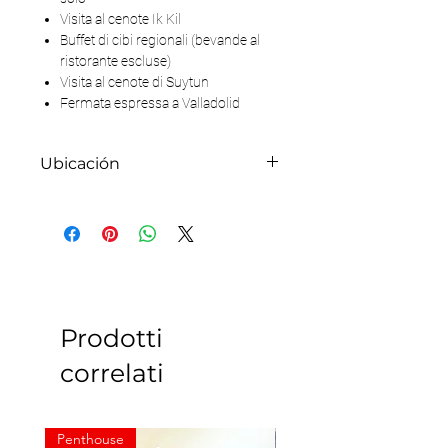
Visita al cenote Ik Kil
Buffet di cibi regionali (bevande al
ristorante escluse)
Visita al cenote di Suytun
Fermata espressa a Valladolid
Ubicación
Mapa
Prodotti
correlati
Penthouse