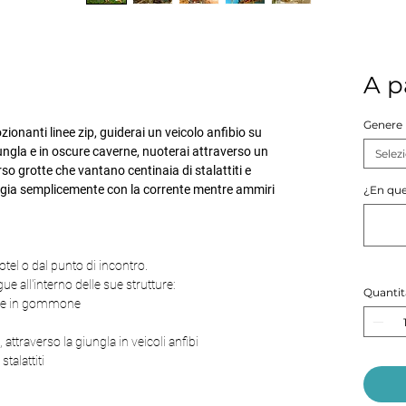
A p
Genere
ionanti linee zip, guiderai un veicolo anfibio su
ungla e in oscure caverne, nuoterai attraverso un
Selez
so grotte che vantano centinaia di stalattiti e
leggia semplicemente con la corrente mentre ammiri
¿En que
otel o dal punto di incontro.
e all'interno delle sue strutture:
Quantit
rere in gommone
, attraverso la giungla in veicoli anfibi
talattiti