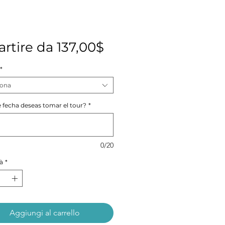
Prezzo
artire da
137,00$
scontato
*
iona
 fecha deseas tomar el tour?
*
0/20
à
*
Aggiungi al carrello