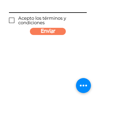
Acepto los términos y
condiciones
Enviar
Villas del Arte 2. Cancún Q. Roo Mex.
hola@debocaenbocacancun.com
Tel: (+521)
998 187 7019
MX |
Tel: (+56
9) 9415 6994
CL
Políticas del Sitio