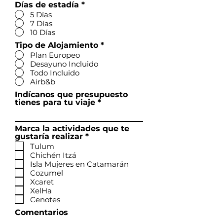
Días de estadía
*
5 Días
7 Días
10 Días
Tipo de Alojamiento
*
Plan Europeo
Desayuno Incluido
Todo Incluido
Airb&b
Indícanos que presupuesto
tienes para tu viaje
Marca la actividades que te
O
gustaría realizar
*
b
Tulum
r
Chichén Itzá
i
Isla Mujeres en Catamarán
g
Cozumel
a
Xcaret
t
XelHa
ó
r
Cenotes
i
Comentarios
o