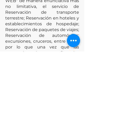
WEB" de manera enunciativa más
no limitativa, el servicio de
Reservación de transporte
terrestre; Reservación en hoteles y
establecimientos de hospedaje;
Reservación de paquetes de viajes;
Reservación de automóviles;
excursiones, cruceros, entre otros,
por lo que una vez que las
reservaciones le sean confirmadas
a él "CLIENTE" por DE BOCA EN
BOCA CANCÚN conteniendo los
servicios turísticos elegidos por el
"CLIENTE" (de acuerdo a su
disponibilidad), se concluirá con la
prestación del servicio de
intermediación por parte de DE
BOCA EN BOCA CANCÚN a través
de su "SITIO WEB"
www.debocaenbocacancun.com
.,
ya que dichos servicios turísticos