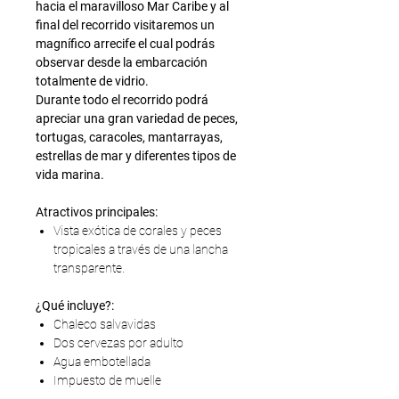
hacia el maravilloso Mar Caribe y al
final del recorrido visitaremos un
magnífico arrecife el cual podrás
observar desde la embarcación
totalmente de vidrio.
Durante todo el recorrido podrá
apreciar una gran variedad de peces,
tortugas, caracoles, mantarrayas,
estrellas de mar y diferentes tipos de
vida marina.
Atractivos principales:
Vista exótica de corales y peces
tropicales a través de una lancha
transparente.
¿Qué incluye?:
Chaleco salvavidas
Dos cervezas por adulto
Agua embotellada
Impuesto de muelle