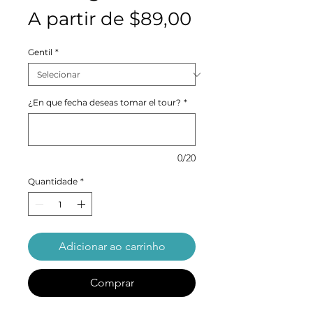
Preço
A partir de
$89,00
promocional
Gentil
*
¿En que fecha deseas tomar el tour?
*
0/20
Quantidade
*
Adicionar ao carrinho
Comprar