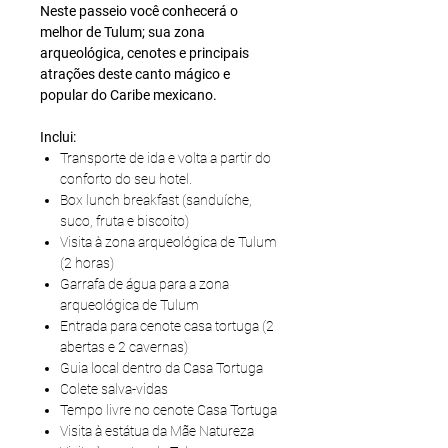
Neste passeio você conhecerá o
melhor de Tulum; sua zona
arqueológica, cenotes e principais
atrações deste canto mágico e
popular do Caribe mexicano.
Inclui:
Transporte de ida e volta a partir do
conforto do seu hotel.
Box lunch breakfast (sanduíche,
suco, fruta e biscoito)
Visita à zona arqueológica de Tulum
(2 horas)
Garrafa de água para a zona
arqueológica de Tulum
Entrada para cenote casa tortuga (2
abertas e 2 cavernas)
Guia local dentro da Casa Tortuga
Colete salva-vidas
Tempo livre no cenote Casa Tortuga
Visita à estátua da Mãe Natureza