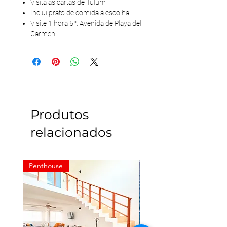
Visita às cartas de Tulum
Inclui prato de comida à escolha
Visite 1 hora 5º. Avenida de Playa del
Carmen
Produtos
relacionados
Penthouse